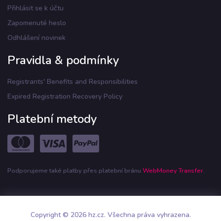
Přihlásit se k účtu
Zapomenuté heslo
Odhlášení novinek
Pravidla & podmínky
Registrants' Benefits and Responsibilities
Expired Registration Recovery Policy
Platební metody
Podporujeme také platby přes platební bránu
WebMoney Transfer
.
Copyright © 2026 hz.cz. Všechna práva vyhrazena.