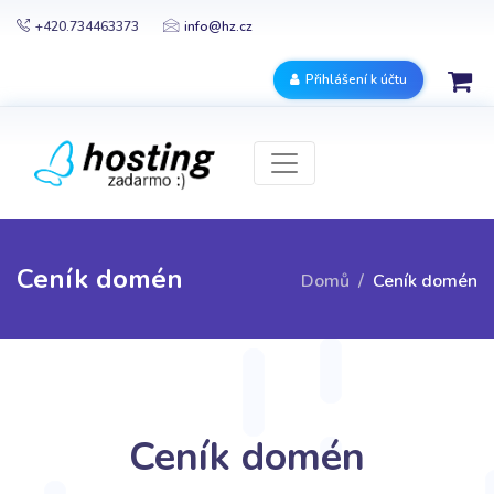
+420.734463373
info@hz.cz
Přihlášení k účtu
Ceník domén
Domů
Ceník domén
Ceník domén