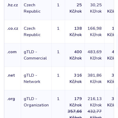
.hz.cz
Czech
1
25
30,25
2
Republic
Kč/rok
Kč/rok
Kč/ro
.co.cz
Czech
1
138
166,98
13
Republic
Kč/rok
Kč/rok
Kč/ro
.com
gTLD -
1
400
483,69
40
Commercial
Kč/rok
Kč/rok
Kč/ro
.net
gTLD -
1
316
381,86
31
Network
Kč/rok
Kč/rok
Kč/ro
.org
gTLD -
1
179
216,13
35
Organization
Kč/rok
Kč/rok
Kč/ro
357,66
432,77
Kč/rok
Kč/rok