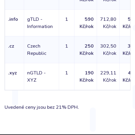
.info
gTLD -
1
590
712,80
59
Information
Kč/rok
Kč/rok
Kč/ro
.cz
Czech
1
250
302,50
32
Republic
Kč/rok
Kč/rok
Kč/ro
.xyz
nGTLD -
1
190
229,11
42
XYZ
Kč/rok
Kč/rok
Kč/ro
Uvedené ceny jsou bez 21% DPH.