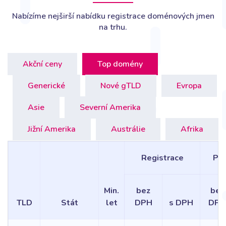
Nabízíme nejširší nabídku registrace doménových jmen
na trhu.
Akční ceny
Top domény
Generické
Nové gTLD
Evropa
Asie
Severní Amerika
Jižní Amerika
Austrálie
Afrika
Registrace
Pro
Min.
bez
bez
TLD
Stát
let
DPH
s DPH
DPH