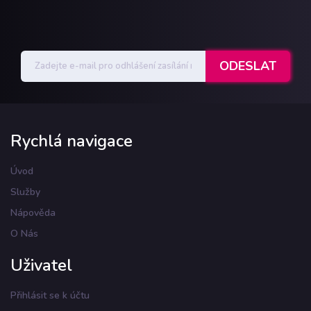
Rychlá navigace
Úvod
Služby
Nápověda
O Nás
Uživatel
Přihlásit se k účtu