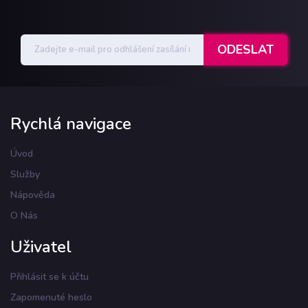
Rychlá navigace
Úvod
Služby
Nápověda
O Nás
Uživatel
Přihlásit se k účtu
Zapomenuté heslo