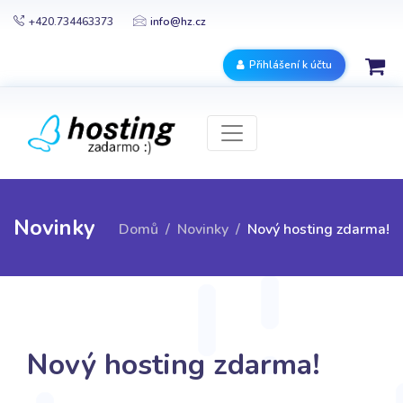
+420.734463373
info@hz.cz
Přihlášení k účtu
Novinky
Domů
Novinky
Nový hosting zdarma!
Nový hosting zdarma!