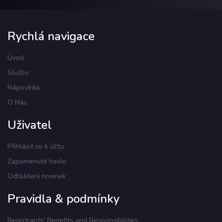
Rychlá navigace
Úvod
Služby
Nápověda
O Nás
Uživatel
Přihlásit se k účtu
Zapomenuté heslo
Odhlášení novinek
Pravidla & podmínky
Registrants' Benefits and Responsibilities