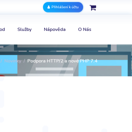
Přihlášení k účtu
od
Služby
Nápověda
O Nás
Novinky
Podpora HTTP/2 a nové PHP 7.4