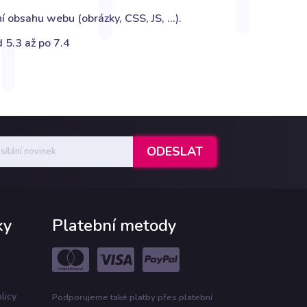
í obsahu webu (obrázky, CSS, JS, ...).
d 5.3 až po 7.4
ky
Platební metody
licy
Podporujeme také platby přes platební