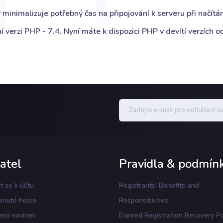
minimalizuje potřebný čas na připojování k serveru při načítán
í verzi PHP - 7.4. Nyní máte k dispozici PHP v devítí verzích o
atel
Pravidla & podmín
it se k účtu
Registrants' Benefits and
nuté heslo
Responsibilities
ení novinek
Expired Registration Recovery Po