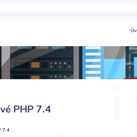
Úv
Domů
vé PHP 7.4
 7.4