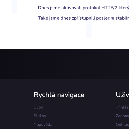
Dnes jsme aktivovali protokol HTTP/2 který 
Také jsme dnes zpřístupnili poslední stabiln
Rychlá navigace
Uživ
Úvod
Přihlás
Služby
Zapome
Nápověda
Odhláš