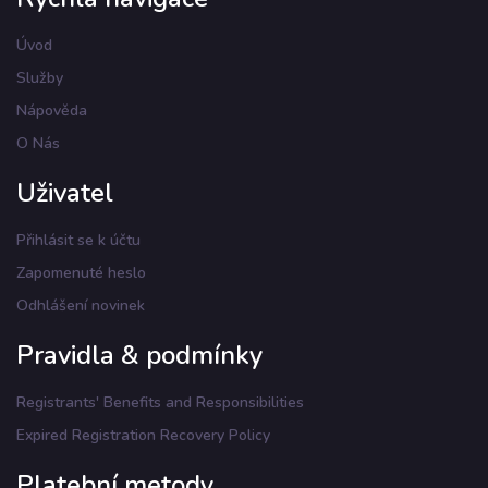
Úvod
Služby
Nápověda
O Nás
Uživatel
Přihlásit se k účtu
Zapomenuté heslo
Odhlášení novinek
Pravidla & podmínky
Registrants' Benefits and Responsibilities
Expired Registration Recovery Policy
Platební metody