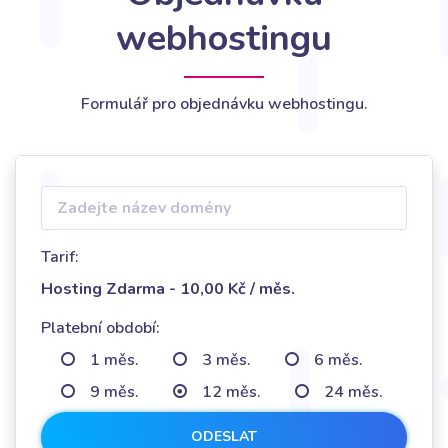
webhostingu
Formulář pro objednávku webhostingu.
Tarif:
Hosting Zdarma - 10,00 Kč / měs.
Platební období:
1 měs.
3 měs.
6 měs.
9 měs.
12 měs.
24 měs.
ODESLAT