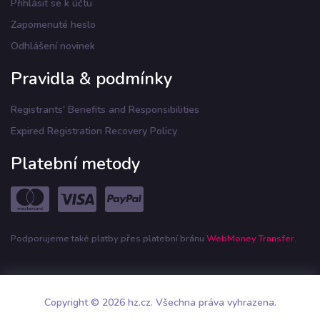
Přihlásit se k účtu
Zapomenuté heslo
Odhlášení novinek
Pravidla & podmínky
Registrants' Benefits and Responsibilities
Expired Registration Recovery Policy
Platební metody
Podporujeme také platby přes platební bránu
WebMoney Transfer
.
Copyright © 2026 hz.cz. Všechna práva vyhrazena.