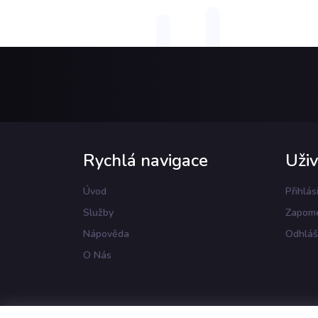
Rychlá navigace
Uživ
Úvod
Přihlás
Služby
Zapome
Nápověda
Odhláš
O Nás