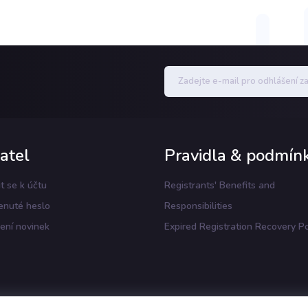
atel
Pravidla & podmín
it se k účtu
Registrants' Benefits and
nuté heslo
Responsibilities
ení novinek
Expired Registration Recovery Po