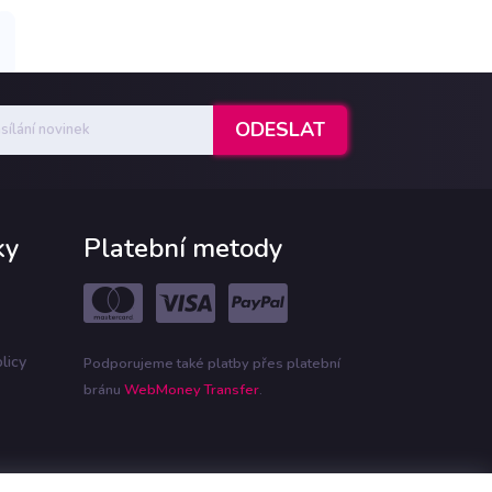
ky
Platební metody
licy
Podporujeme také platby přes platební
bránu
WebMoney Transfer
.