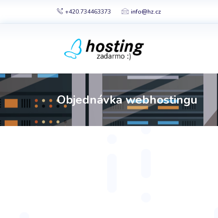
+420.734463373
info@hz.cz
Objednávka webhostingu