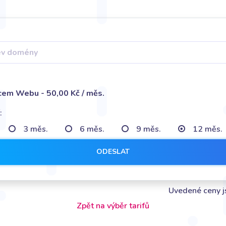
cem Webu - 50,00 Kč / měs.
:
3 měs.
6 měs.
9 měs.
12 měs.
ODESLAT
Uvedené ceny 
Zpět na výběr tarifů