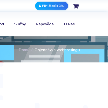
Přihlášení k účtu
od
Služby
Nápověda
O Nás
Domů
Objednávka webhostingu